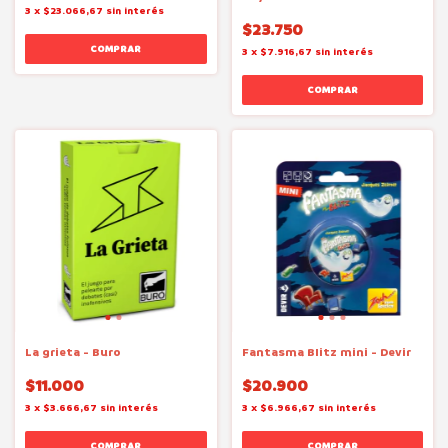
3
x
$23.066,67
sin interés
$23.750
3
x
$7.916,67
sin interés
La grieta - Buro
Fantasma Blitz mini - Devir
$11.000
$20.900
3
x
$3.666,67
sin interés
3
x
$6.966,67
sin interés