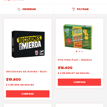
ORDENAR
FILTRAR
Pim Pam Pum - Maldon
$16.400
Decisiones de mierda - Buro
3
x
$5.466,67
sin interés
$19.800
3
x
$6.600
sin interés