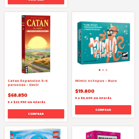
Catan Expansion 5-6
Mimic octopus - Buro
personas - Devir
$19.800
$68.850
3
x
$6.600
sin interés
3
x
$22.950
sin interés