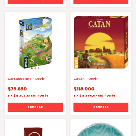
Carcassonne - Devir
Catan - Devir
$79.850
$118.000
6
x
$13.308,33
sin interés
6
x
$19.666,67
sin interés