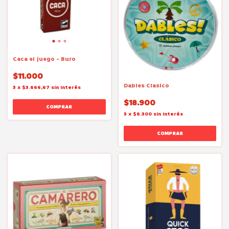
Caca el juego - Buro
$11.000
Dables Clasico
3
x
$3.666,67
sin interés
$18.900
3
x
$6.300
sin interés