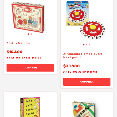
Shiki - Maldon
$16.400
Alfamania tiempo fuera -
Next point
3
x
$5.466,67
sin interés
$23.980
3
x
$7.993,33
sin interés