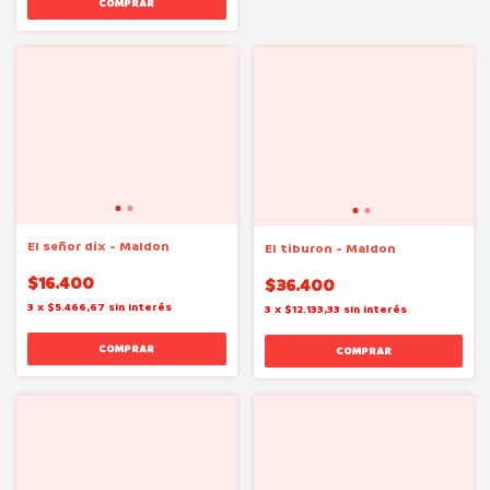
El señor dix - Maldon
El tiburon - Maldon
$16.400
$36.400
3
x
$5.466,67
sin interés
3
x
$12.133,33
sin interés