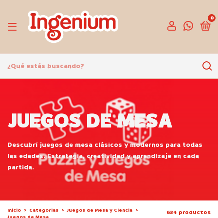
0
JUEGOS DE MESA
Descubrí juegos de mesa clásicos y modernos para todas
las edades. Estrategia, creatividad y aprendizaje en cada
partida.
Inicio
>
Categorias
>
Juegos de Mesa y Ciencia
>
634 productos
Juegos de Mesa