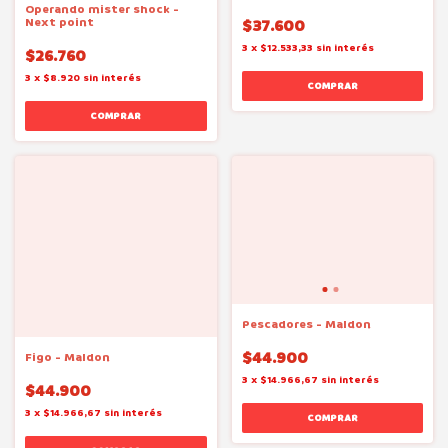
Operando mister shock -
Next point
$37.600
3
x
$12.533,33
sin interés
$26.760
3
x
$8.920
sin interés
Pescadores - Maldon
$44.900
Figo - Maldon
3
x
$14.966,67
sin interés
$44.900
3
x
$14.966,67
sin interés