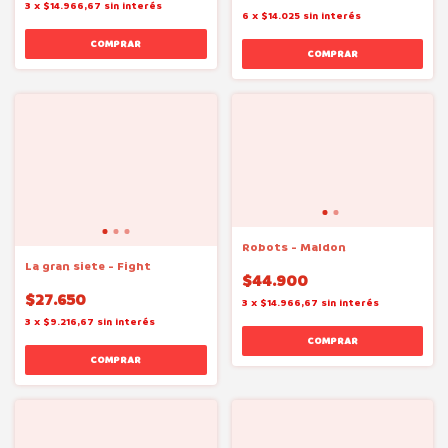
3
x
$14.966,67
sin interés
6
x
$14.025
sin interés
Robots - Maldon
La gran siete - Fight
$44.900
$27.650
3
x
$14.966,67
sin interés
3
x
$9.216,67
sin interés