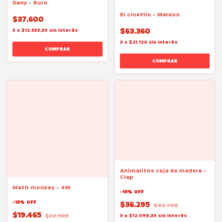
Dany - Buro
El cinefilo - Maldon
$37.600
$63.360
3
x
$12.533,33
sin interés
3
x
$21.120
sin interés
Animalitos caja de madera -
Clap
Math monkey - 4M
-
15
%
OFF
-
15
%
OFF
$36.295
$42.700
$19.465
$22.900
3
x
$12.098,33
sin interés