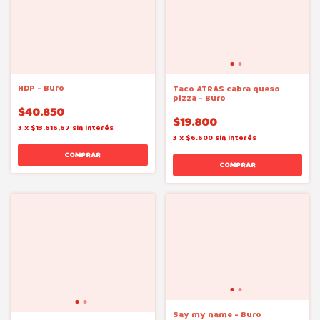
HDP - Buro
Taco ATRAS cabra queso
pizza - Buro
$40.850
$19.800
3
x
$13.616,67
sin interés
3
x
$6.600
sin interés
Say my name - Buro