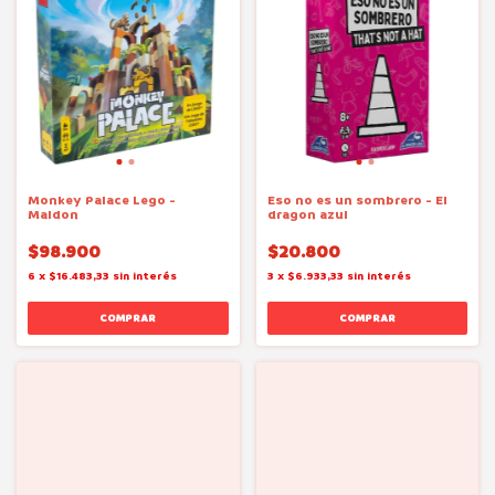
Monkey Palace Lego -
Eso no es un sombrero - El
Maldon
dragon azul
$98.900
$20.800
6
x
$16.483,33
sin interés
3
x
$6.933,33
sin interés