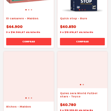
El camarero - Maldon
Quick stop - Buro
$44.900
$40.850
3
x
$14.966,67
sin interés
3
x
$13.616,67
sin interés
Quien sera World futbol
stars - Toyco
$40.780
Bichos - Maldon
3
x
$13.593,33
sin interés