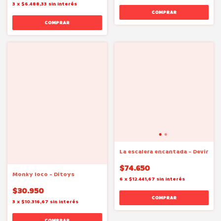
3
x
$6.488,33
sin interés
La escalera encantada - Devir
$74.650
Monky loco - Ditoys
6
x
$12.441,67
sin interés
$30.950
3
x
$10.316,67
sin interés