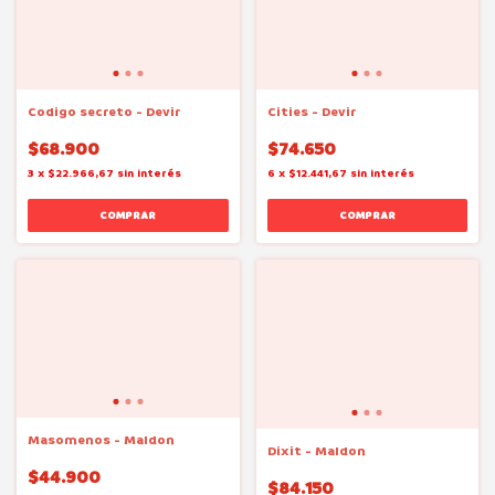
Codigo secreto - Devir
Cities - Devir
$68.900
$74.650
3
x
$22.966,67
sin interés
6
x
$12.441,67
sin interés
Masomenos - Maldon
Dixit - Maldon
$44.900
$84.150