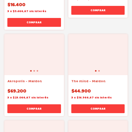
$16.400
3
x
$5.466,67
sin interés
Akropolis - Maldon
The mind - Maldon
$69.200
$44.900
3
x
$23.066,67
sin interés
3
x
$14.966,67
sin interés