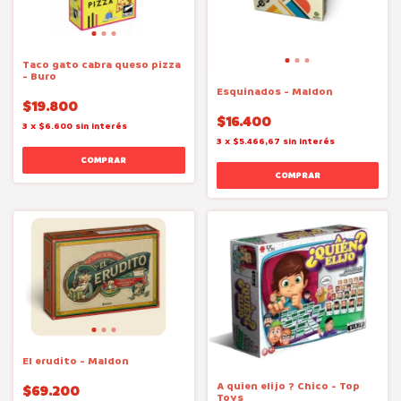
Taco gato cabra queso pizza
- Buro
Esquinados - Maldon
$19.800
$16.400
3
x
$6.600
sin interés
3
x
$5.466,67
sin interés
El erudito - Maldon
A quien elijo ? Chico - Top
$69.200
Toys