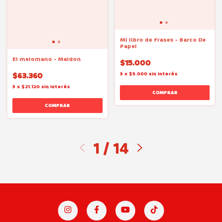
Mi libro de frases - Barco De
Papel
El melomano - Maldon
$15.000
3
x
$5.000
sin interés
$63.360
3
x
$21.120
sin interés
1
/
14