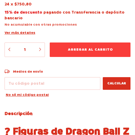
24
x
$750,80
15% de descuento
pagando con Transferencia o depósito
bancario
No acumulable con otras promociones
Ver más detalles
CAMBIAR CP
Entregas para el CP:
Medios de envío
CALCULAR
No sé mi código postal
Descripción
? Figuras de Dragon Ball Z