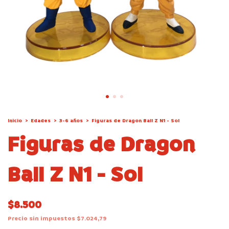
Inicio
>
Edades
>
3-6 años
>
Figuras de Dragon Ball Z N1 - Sol
Figuras de Dragon
Ball Z N1 - Sol
$8.500
Precio sin impuestos
$7.024,79