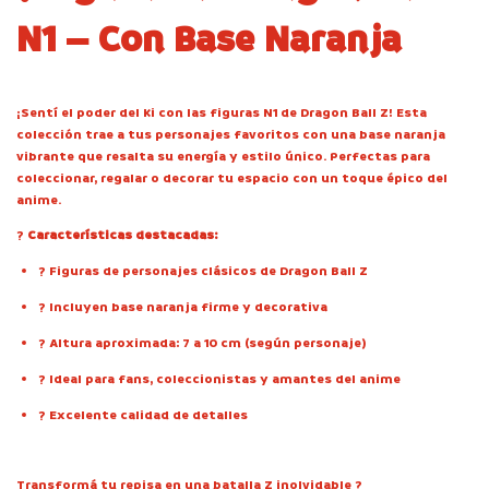
N1 – Con Base Naranja
¡Sentí el poder del Ki con las figuras N1 de Dragon Ball Z! Esta
colección trae a tus personajes favoritos con una base naranja
vibrante que resalta su energía y estilo único. Perfectas para
coleccionar, regalar o decorar tu espacio con un toque épico del
anime.
?
Características destacadas:
? Figuras de personajes clásicos de Dragon Ball Z
? Incluyen base naranja firme y decorativa
? Altura aproximada: 7 a 10 cm (según personaje)
? Ideal para fans, coleccionistas y amantes del anime
? Excelente calidad de detalles
Transformá tu repisa en una batalla Z inolvidable ?