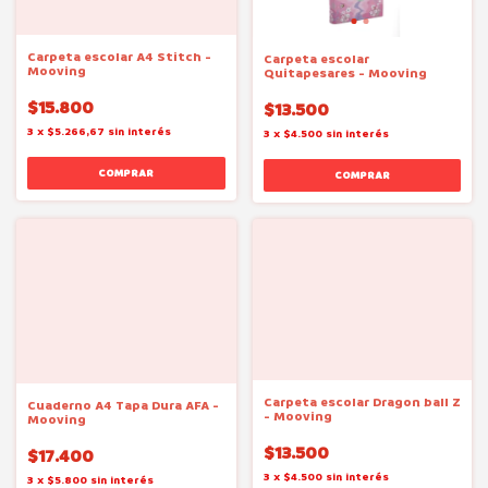
Carpeta escolar A4 Stitch -
Carpeta escolar
Mooving
Quitapesares - Mooving
$15.800
$13.500
3
x
$5.266,67
sin interés
3
x
$4.500
sin interés
Carpeta escolar Dragon ball Z
Cuaderno A4 Tapa Dura AFA -
- Mooving
Mooving
$13.500
$17.400
3
x
$4.500
sin interés
3
x
$5.800
sin interés