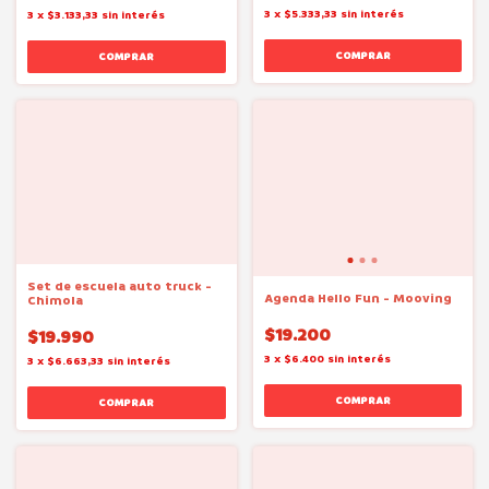
3
x
$5.333,33
sin interés
3
x
$3.133,33
sin interés
Set de escuela auto truck -
Agenda Hello Fun - Mooving
Chimola
$19.200
$19.990
3
x
$6.400
sin interés
3
x
$6.663,33
sin interés