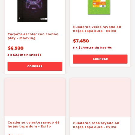
Cuaderno verde rayado 48
hojas tapa dura - Exito
Carpeta escolar con cordon
play - Mooving
$7.450
$6.930
3
x
$2.483,33
sin interés
3
x
$2.310
sin interés
Cuaderno celeste rayado 48
Cuaderno rosa rayado 48
hojas tapa dura - Exito
hojas tapa dura - Exito