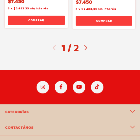
$7.450
$7.450
3
x
$2.483,33
sin interés
3
x
$2.483,33
sin interés
1
/
2
CATEGORÍAS
CONTACTÁNOS