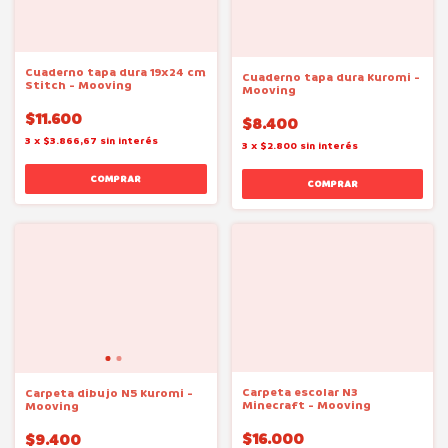
Cuaderno tapa dura 19x24 cm
Cuaderno tapa dura Kuromi -
Stitch - Mooving
Mooving
$11.600
$8.400
3
x
$3.866,67
sin interés
3
x
$2.800
sin interés
Carpeta escolar N3
Carpeta dibujo N5 Kuromi -
Minecraft - Mooving
Mooving
$16.000
$9.400