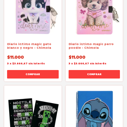
Diario intimo magic gato
Diario intimo magic perro
blanco y negro - Chimola
poodle - Chimola
$11.000
$11.000
3
x
$3.666,67
sin interés
3
x
$3.666,67
sin interés