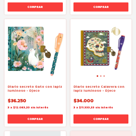
Diario secreto Gato con lapiz
Diario secreto Calavera con
luminoso - Djeco
lapiz luminoso - Djeco
$36.250
$34.000
3
x
$12.083,33
sin interés
3
x
$11.333,33
sin interés