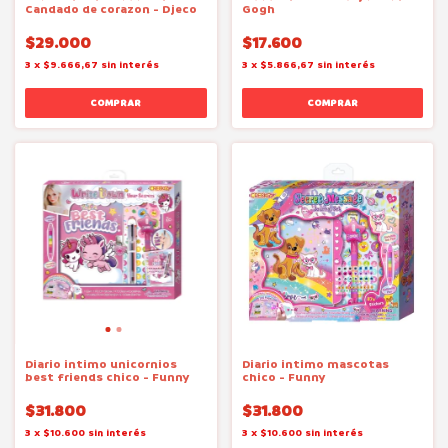
Candado de corazon - Djeco
Gogh
$29.000
$17.600
3
x
$9.666,67
sin interés
3
x
$5.866,67
sin interés
Diario intimo unicornios
Diario intimo mascotas
best friends chico - Funny
chico - Funny
$31.800
$31.800
3
x
$10.600
sin interés
3
x
$10.600
sin interés