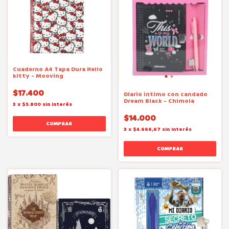
Cuaderno A4 Tapa Dura Hello
kitty - Mooving
$17.400
Diario intimo con candado
Dream Black - Chimola
3
x
$5.800
sin interés
$14.000
3
x
$4.666,67
sin interés