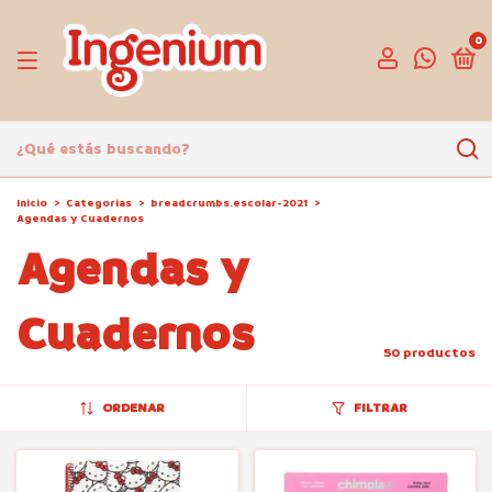
0
Inicio
>
Categorias
>
breadcrumbs.escolar-2021
>
Agendas y Cuadernos
Agendas y
Cuadernos
50 productos
ORDENAR
FILTRAR