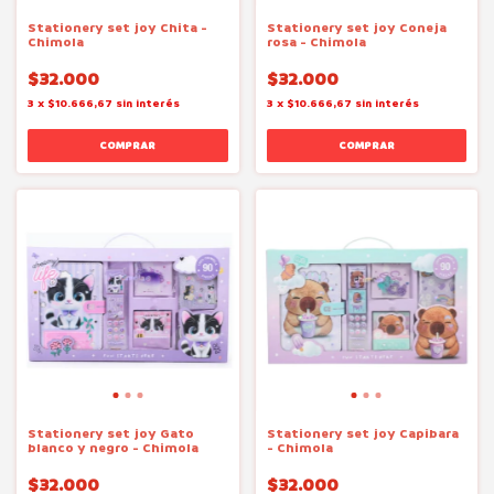
Stationery set joy Chita -
Stationery set joy Coneja
Chimola
rosa - Chimola
$32.000
$32.000
3
x
$10.666,67
sin interés
3
x
$10.666,67
sin interés
Stationery set joy Gato
Stationery set joy Capibara
blanco y negro - Chimola
- Chimola
$32.000
$32.000