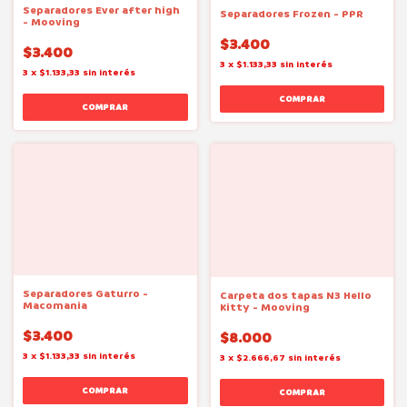
Separadores Ever after high
Separadores Frozen - PPR
- Mooving
$3.400
$3.400
3
x
$1.133,33
sin interés
3
x
$1.133,33
sin interés
Separadores Gaturro -
Carpeta dos tapas N3 Hello
Macomania
Kitty - Mooving
$3.400
$8.000
3
x
$1.133,33
sin interés
3
x
$2.666,67
sin interés