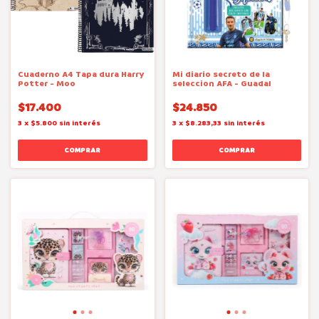
Cuaderno A4 Tapa dura Harry
Mi diario secreto de la
Potter - Moo
seleccion AFA - Guadal
$17.400
$24.850
3
x
$5.800
sin interés
3
x
$8.283,33
sin interés