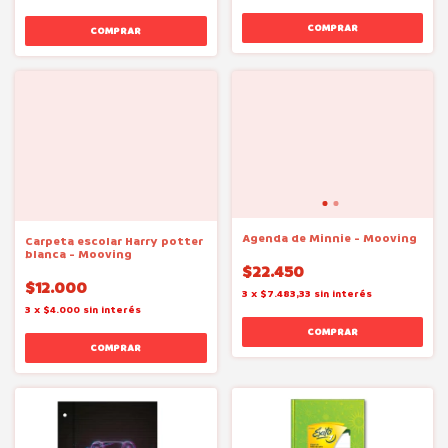
Agenda de Minnie - Mooving
Carpeta escolar Harry potter
blanca - Mooving
$22.450
$12.000
3
x
$7.483,33
sin interés
3
x
$4.000
sin interés