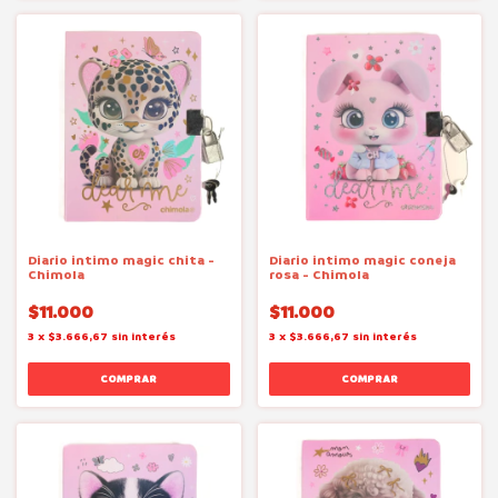
Diario intimo magic chita -
Diario intimo magic coneja
Chimola
rosa - Chimola
$11.000
$11.000
3
x
$3.666,67
sin interés
3
x
$3.666,67
sin interés