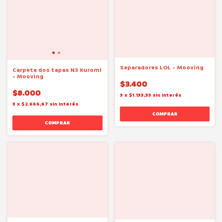
Separadores LOL - Mooving
Carpeta dos tapas N3 Kuromi
- Mooving
$3.400
$8.000
3
x
$1.133,33
sin interés
3
x
$2.666,67
sin interés