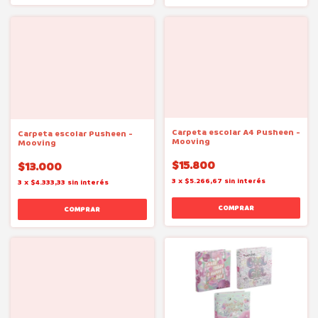
Carpeta escolar A4 Pusheen -
Carpeta escolar Pusheen -
Mooving
Mooving
$15.800
$13.000
3
x
$5.266,67
sin interés
3
x
$4.333,33
sin interés