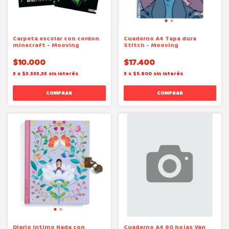
Carpeta escolar con cordon
Cuaderno A4 Tapa dura
minecraft - Mooving
Stitch - Mooving
$10.000
$17.400
3
x
$3.333,33
sin interés
3
x
$5.800
sin interés
Diario Intimo Hada con
Cuaderno A4 80 hojas Van